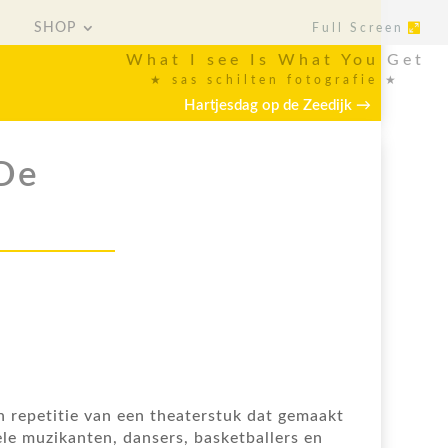
SHOP
Full Screen
SHOP
Full Screen
What I see Is What You Get
★ sas schilten fotografie ★
Hartjesdag op de Zeedijk
→
 De
en repetitie van een theaterstuk dat gemaakt
le muzikanten, dansers, basketballers en