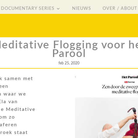
DOCUMENTARY SERIES
NIEUWS
OVER / ABOUT
DOCUMENTARY SERIES
NIEUWS
OVER / ABOUT
editative Flogging voor h
Parool
feb 25, 2020
ik samen met
 een
m waar we
Ela van
ie Meditative
 om zo
aferen
roek staat