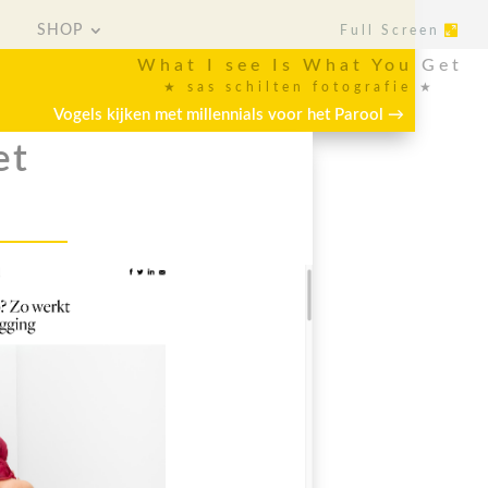
SHOP
Full Screen
SHOP
Full Screen
What I see Is What You Get
★ sas schilten fotografie ★
Vogels kijken met millennials voor het Parool
→
et