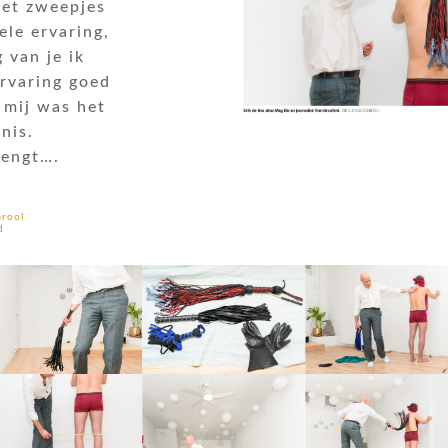
met zweepjes
ele ervaring,
 van je ik
ervaring goed
 mij was het
nis.
rengt….
arool
d