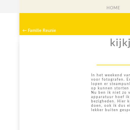
HOME
HOME
←
Familie Reunie
kijk
In het weekend van
voor fotografen. E
lopen er steampunk
op kunnen storten 
Nu ben ik niet zo 
apparatuur hoef ik
bezigheden. Hier k
doen, ook ik dus e
lekker buiten gesp