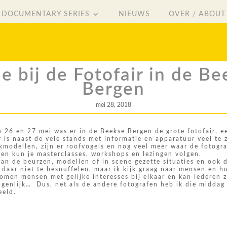
DOCUMENTARY SERIES
NIEUWS
OVER / ABOUT
DOCUMENTARY SERIES
NIEUWS
OVER / ABOUT
je bij de Fotofair in de B
Bergen
mei 28, 2018
 26 en 27 mei was er in de Beekse Bergen de grote fotofair, e
r is naast de vele stands met informatie en apparatuur veel te 
modellen, zijn er roofvogels en nog veel meer waar de fotogra
en kun je masterclasses, workshops en lezingen volgen.
van de beurzen, modellen of in scene gezette situaties en ook 
 daar niet te besnuffelen, maar ik kijk graag naar mensen en h
omen mensen met gelijke interesses bij elkaar en kan iederen z
igenlijk… Dus, net als de andere fotografen heb ik die middag
eeld.