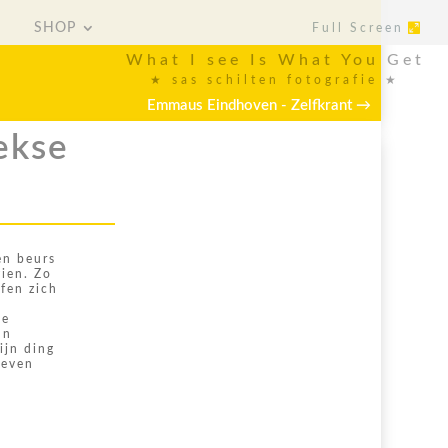
SHOP
Full Screen
SHOP
Full Screen
What I see Is What You Get
★ sas schilten fotografie ★
Emmaus Eindhoven - Zelfkrant
→
eekse
en beurs
zien. Zo
fen zich
de
un
ijn ding
 even