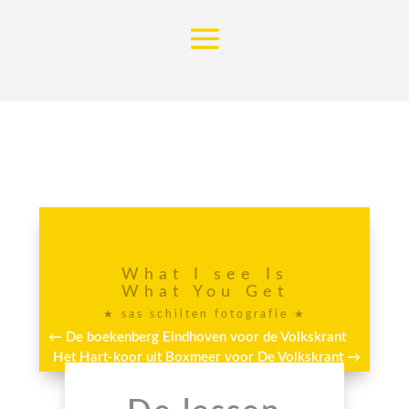
What I see Is
What You Get
★ sas schilten fotografie ★
←
De boekenberg Eindhoven voor de Volkskrant
Het Hart-koor uit Boxmeer voor De Volkskrant
→